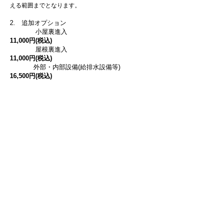
える範囲までとなります。
2. 追加オプション
小屋裏進入
11,000円(税込)
屋根裏進入
11,000円(税込)
外部・内部設備(給排水設備等)
16,500円(税込)
小屋裏・床下の点検口がない場合は調査でき
ませんが、別途費用にて点検口の取付も可能で
す。
その他、設計図書や検査済証の有無により金
額が変わります。
既存住宅状況調査に含まれないもの
既存住宅状況調査は、調査方法基準に
適合する既存住宅の調査であり、調査