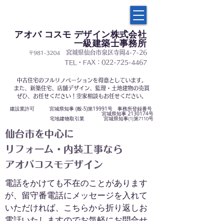
アオバ コスモ デザイン株式会社
一級建築士事務所
宮城県仙台市泉区寺岡4-7-26
〒981-3204
​TEL・FAX：022-725-4467
中古住宅のフルリノベーションを得意としています。
また、新築住宅、店舗デザイン、監理・土地建物の売買
ぜひ、お任せください！空家相談もお任せください。
建設業許可
宮城県知事 (般-5)第19991号
事務所登録番号
宮城県知事
2130174
号
宅地建物取引業 宮城県知事(1)
第7110号
仙台市を中心に
リフォーム・内装工事なら
​アオバコスモデザイン
電話をかけても不在のことがあります
が、留守番電話にメッセージを入れて
いただければ、こちらから折り返しお
電話いたしますのでお気軽にお問合せ